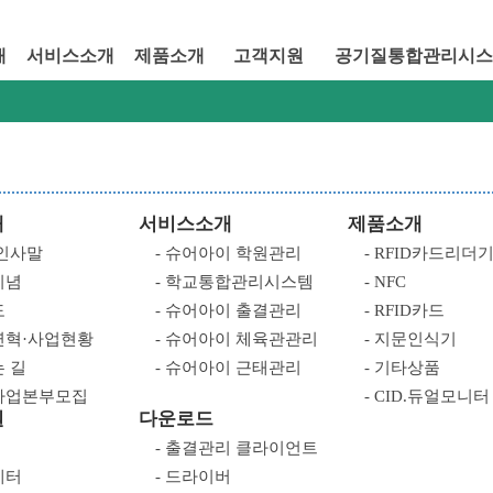
개
서비스소개
제품소개
고객지원
공기질통합관리시스
개
서비스소개
제품소개
 인사말
- 슈어아이 학원관리
- RFID카드리더
이념
- 학교통합관리시스템
- NFC
도
- 슈어아이 출결관리
- RFID카드
연혁·사업현황
- 슈어아이 체육관관리
- 지문인식기
는 길
- 슈어아이 근태관리
- 기타상품
국사업본부모집
- CID.듀얼모니터
원
다운로드
- 출결관리 클라이언트
레터
- 드라이버