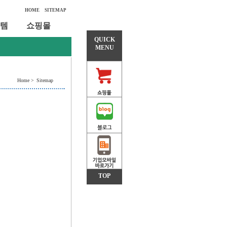
HOME
SITEMAP
템
쇼핑몰
QUICK
MENU
Home >
Sitemap
기
TOP