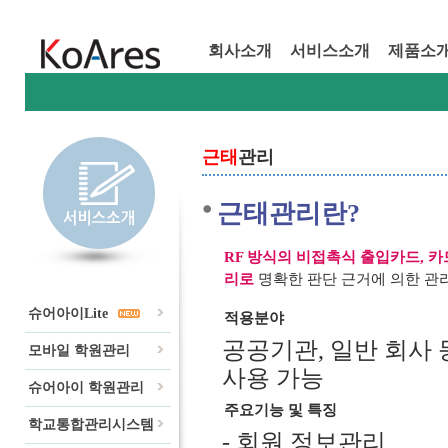
회사소개
서비스소개
제품소
근태
관리
근태관리란?
RF 방식의 비접촉식 출입카드, 
리로
명확한 판단 근거에 의한 관
슈어아이Lite
적용분야
공공기관, 일반 회사
모바일 학원관리
사용 가능
슈어아이 학원관리
주요기능 및 특징
학교통합관리시스템
- 회원 정보관리