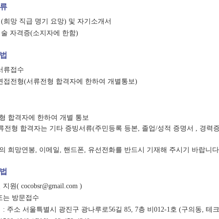
류
서(희망 직급 명기 요망) 및 자기소개서
기술 자격증(소지자에 한함)
법
: 서류접수
 : 면접전형(서류전형 합격자에 한하여 개별통보)
형 합격자에 한하여 개별 통보
류전형 합격자는 기타 증빙서류(주민등록 등본, 졸업/성적 증명서 , 경력증
의 희망연봉, 이메일, 핸드폰, 유선전화를 반드시 기재해 주시기 바랍니다
법
지원( cocobsr@gmail.com )
 또는 방문접수
 : 주소 서울특별시 광진구 광나루로56길 85, 7층 비012-1호 (구의동, 테크노-