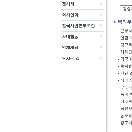
전시회
경영
회사연혁
복리후
전국사업본부모집
- 근무시
사내활동
- 연금
- 정규
인재채용
- 체력
오시는 길
- 외국어
- 문화
- 간단
- 장거
- 우수
- 중국
- 디지
- 금연
- 동호회
- 경조