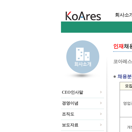
회사소
인재
채
코아레스
채용분
모
CEO인사말
경영이념
영업
조직도
보도자료
개