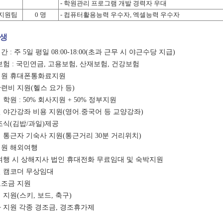
- 학원관리 프로그램 개발 경력자 우대
지원팀
0 명
- 컴퓨터활용능력 우수자, 엑셀능력 우수자
생
간 : 주 5일 평일 08:00-18:00(초과 근무 시 야근수당 지급)
.보험 : 국민연금, 고용보험, 산재보험, 건강보험
직원 휴대폰통화료지원
단련비 지원(헬스 요가 등)
 학원 : 50% 회사지원 + 50% 정부지원
원 야간강좌 비용 지원(영어.중국어 등 교양강좌)
 조식(김밥/과일)제공
리 통근자 기숙사 지원(통근거리 30분 거리위치)
직원 해외여행
 여행 시 상해지사 법인 휴대전화 무료임대 및 숙박지원
털 캠코더 무상임대
보조금 지원
 지원(스키, 보드, 축구)
사 지원 각종 경조금, 경조휴가제